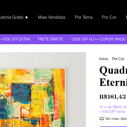
ltoria Grátis ★
Mais Vendidos
Por Tema
Por Cor
XTRA
FRETE GRÁTIS
-20% OFF HJ >> CUPOM: PAI20
10X S/ JU
Início
.
Por Cor
.
Quadr
Etern
R$161,42
10
x de
R$16,14
Ver mais det