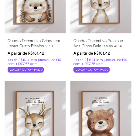
Quadro Decorativo Criado em
Quadro Decorativo Precioso
Jesus Cristo Efésios 2:10
Aos Olhos Dele Isaias 43:4
R$161,42
R$161,42
10
x
de
R$16,14
sem juros
10
x
de
R$16,14
sem juros
-20%OFF CUPOM PAI20
-20%OFF CUPOM PAI20