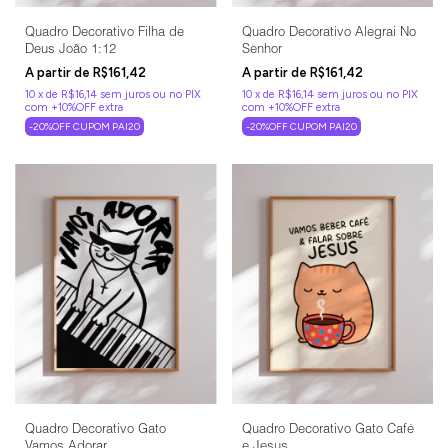
Quadro Decorativo Filha de
Quadro Decorativo Alegrai No
Deus João 1:12
Senhor
R$161,42
R$161,42
10
x
de
R$16,14
sem juros
10
x
de
R$16,14
sem juros
-20%OFF CUPOM PAI20
-20%OFF CUPOM PAI20
Quadro Decorativo Gato
Quadro Decorativo Gato Café
Vamos Adorar
e Jesus