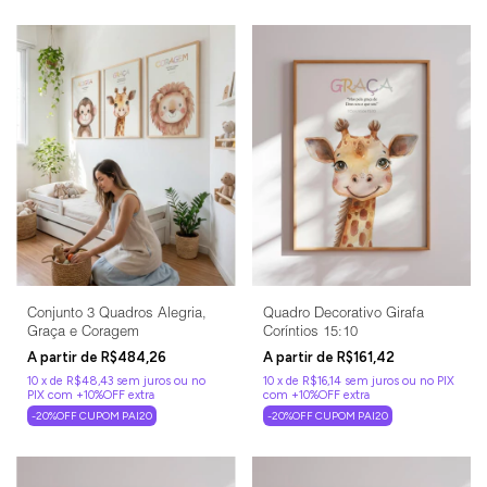
Conjunto 3 Quadros Alegria,
Quadro Decorativo Girafa
Graça e Coragem
Coríntios 15:10
R$484,26
R$161,42
10
x
de
R$48,43
sem juros
10
x
de
R$16,14
sem juros
-20%OFF CUPOM PAI20
-20%OFF CUPOM PAI20