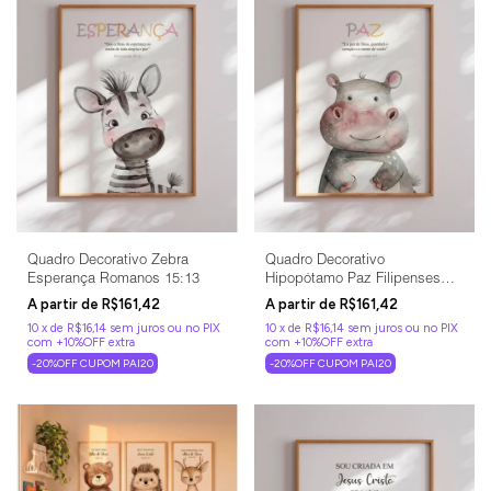
Quadro Decorativo Zebra
Quadro Decorativo
Esperança Romanos 15:13
Hipopótamo Paz Filipenses
4:7
R$161,42
R$161,42
10
x
de
R$16,14
sem juros
10
x
de
R$16,14
sem juros
-20%OFF CUPOM PAI20
-20%OFF CUPOM PAI20