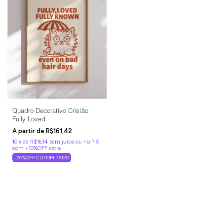
Quadro Decorativo Cristão
Fully Loved
R$161,42
10
x
de
R$16,14
sem juros
-20%OFF CUPOM PAI20