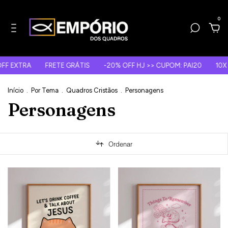
0
FRETE GRÁTIS
-20% OFF HJ >> CUPOM: PAI20
10X S/ JUROS OU 
Início
.
Por Tema
.
Quadros Cristãos
.
Personagens
Personagens
Ordenar