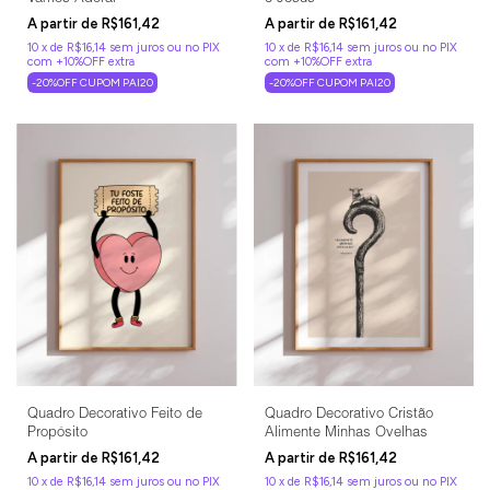
R$161,42
R$161,42
10
x
de
R$16,14
sem juros
10
x
de
R$16,14
sem juros
-20%OFF CUPOM PAI20
-20%OFF CUPOM PAI20
Quadro Decorativo Feito de
Quadro Decorativo Cristão
Propósito
Alimente Minhas Ovelhas
R$161,42
R$161,42
10
x
de
R$16,14
sem juros
10
x
de
R$16,14
sem juros