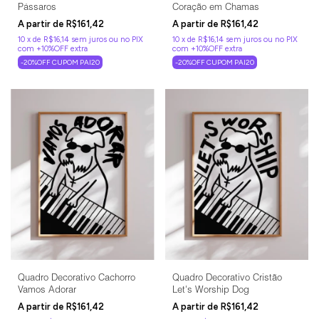
Pássaros
Coração em Chamas
R$161,42
R$161,42
10
x
de
R$16,14
sem juros
10
x
de
R$16,14
sem juros
-20%OFF CUPOM PAI20
-20%OFF CUPOM PAI20
Quadro Decorativo Cachorro
Quadro Decorativo Cristão
Vamos Adorar
Let's Worship Dog
R$161,42
R$161,42