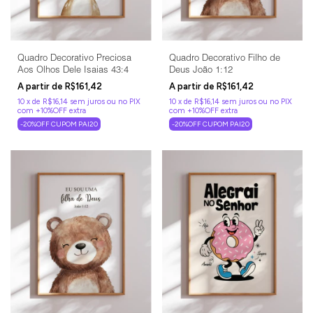
Quadro Decorativo Preciosa
Quadro Decorativo Filho de
Aos Olhos Dele Isaias 43:4
Deus João 1:12
R$161,42
R$161,42
10
x
de
R$16,14
sem juros
10
x
de
R$16,14
sem juros
-20%OFF CUPOM PAI20
-20%OFF CUPOM PAI20