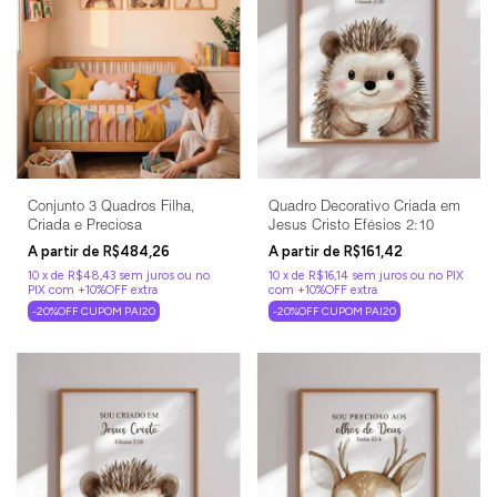
Conjunto 3 Quadros Filha,
Quadro Decorativo Criada em
Criada e Preciosa
Jesus Cristo Efésios 2:10
R$484,26
R$161,42
10
x
de
R$48,43
sem juros
10
x
de
R$16,14
sem juros
-20%OFF CUPOM PAI20
-20%OFF CUPOM PAI20