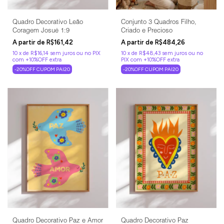
Quadro Decorativo Leão
Conjunto 3 Quadros Filho,
Coragem Josué 1:9
Criado e Precioso
R$161,42
R$484,26
10
x
de
R$16,14
sem juros
10
x
de
R$48,43
sem juros
-20%OFF CUPOM PAI20
-20%OFF CUPOM PAI20
Quadro Decorativo Paz e Amor
Quadro Decorativo Paz