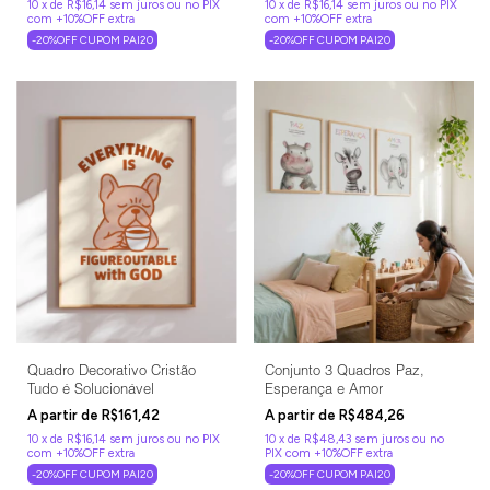
10
x
de
R$16,14
sem juros
10
x
de
R$16,14
sem juros
-20%OFF CUPOM PAI20
-20%OFF CUPOM PAI20
Quadro Decorativo Cristão
Conjunto 3 Quadros Paz,
Tudo é Solucionável
Esperança e Amor
R$161,42
R$484,26
10
x
de
R$16,14
sem juros
10
x
de
R$48,43
sem juros
-20%OFF CUPOM PAI20
-20%OFF CUPOM PAI20