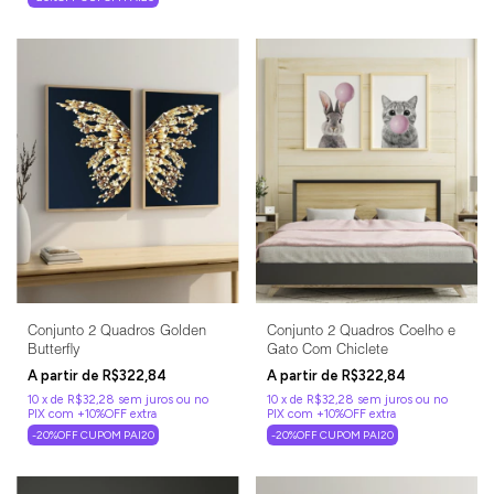
Conjunto 2 Quadros Golden
Conjunto 2 Quadros Coelho e
Butterfly
Gato Com Chiclete
R$322,84
R$322,84
10
x
de
R$32,28
sem juros
10
x
de
R$32,28
sem juros
-20%OFF CUPOM PAI20
-20%OFF CUPOM PAI20