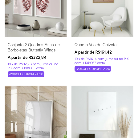
Conjunto 2 Quadros Asas de
Quadro Voo de Gaivotas
Borboletas Butterfly Wings
R$161,42
R$322,84
10
x
de
R$16,14
sem juros
10
x
de
R$32,28
sem juros
-20%OFF CUPOM PAI20
-20%OFF CUPOM PAI20