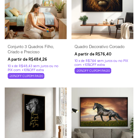
Conjunto 3 Quadros Filho,
Quadro Decorativo Coroado
Criado e Precioso
R$76,40
R$484,26
10
x
de
R$7,64
sem juros
10
x
de
R$48,43
sem juros
-20%OFF CUPOM PAI20
-20%OFF CUPOM PAI20