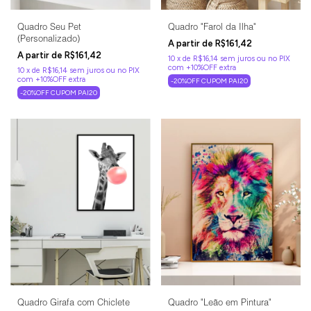
Quadro Seu Pet
Quadro "Farol da Ilha"
(Personalizado)
R$161,42
R$161,42
10
x
de
R$16,14
sem juros
10
x
de
R$16,14
sem juros
-20%OFF CUPOM PAI20
-20%OFF CUPOM PAI20
Quadro Girafa com Chiclete
Quadro "Leão em Pintura"