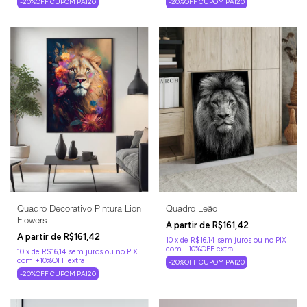
-20%OFF CUPOM PAI20
-20%OFF CUPOM PAI20
Quadro Leão
Quadro Decorativo Pintura Lion
Flowers
R$161,42
R$161,42
10
x
de
R$16,14
sem juros
10
x
de
R$16,14
sem juros
-20%OFF CUPOM PAI20
-20%OFF CUPOM PAI20