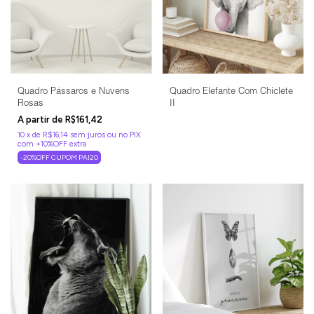
Quadro Pássaros e Nuvens
Quadro Elefante Com Chiclete
Rosas
II
R$161,42
10
x
de
R$16,14
sem juros
-20%OFF CUPOM PAI20