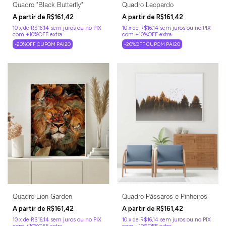
Quadro "Black Butterfly"
Quadro Leopardo
R$161,42
R$161,42
10
x
de
R$16,14
sem juros
10
x
de
R$16,14
sem juros
-20%OFF CUPOM PAI20
-20%OFF CUPOM PAI20
Quadro Lion Garden
Quadro Pássaros e Pinheiros
R$161,42
R$161,42
10
x
de
R$16,14
sem juros
10
x
de
R$16,14
sem juros