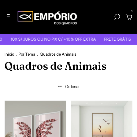
0
 OU NO PIX C/ +10% OFF EXTRA
FRETE GRÁTIS
-20% OFF HJ >> C
Início
.
Por Tema
.
Quadros de Animais
Quadros de Animais
Ordenar