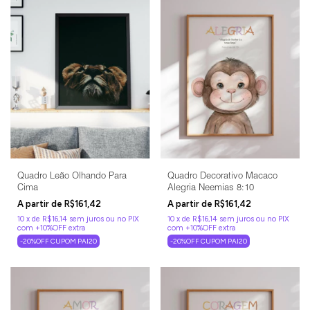
Quadro Leão Olhando Para
Quadro Decorativo Macaco
Cima
Alegria Neemias 8:10
R$161,42
R$161,42
10
x
de
R$16,14
sem juros
10
x
de
R$16,14
sem juros
-20%OFF CUPOM PAI20
-20%OFF CUPOM PAI20