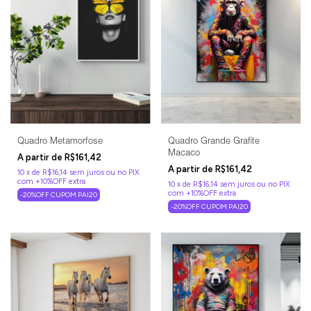
Quadro Metamorfose
Quadro Grande Grafite
Macaco
R$161,42
R$161,42
10
x
de
R$16,14
sem juros
10
x
de
R$16,14
sem juros
-20%OFF CUPOM PAI20
-20%OFF CUPOM PAI20