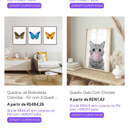
-20%OFF CUPOM PAI20
-20%OFF CUPOM PAI20
Quadros de Borboletas
Quadro Gato Com Chiclete
Coloridas - Kit com 3 Quadros
R$161,42
Decorativos
R$484,26
10
x
de
R$16,14
sem juros
10
x
de
R$48,43
sem juros
-20%OFF CUPOM PAI20
-20%OFF CUPOM PAI20