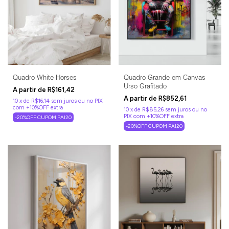
Quadro White Horses
Quadro Grande em Canvas
Urso Grafitado
R$161,42
R$852,61
10
x
de
R$16,14
sem juros
10
x
de
R$85,26
sem juros
-20%OFF CUPOM PAI20
-20%OFF CUPOM PAI20