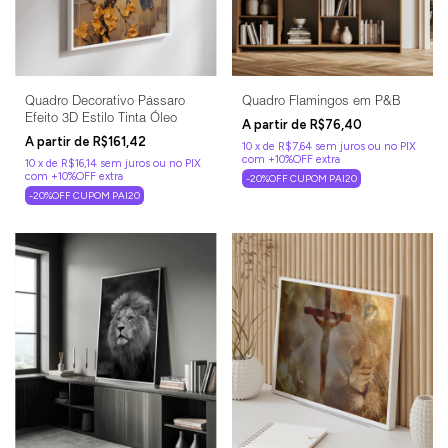
Quadro Decorativo Pássaro
Quadro Flamingos em P&B
Efeito 3D Estilo Tinta Óleo
R$76,40
R$161,42
10
x
de
R$7,64
sem juros
10
x
de
R$16,14
sem juros
-20%OFF CUPOM PAI20
-20%OFF CUPOM PAI20