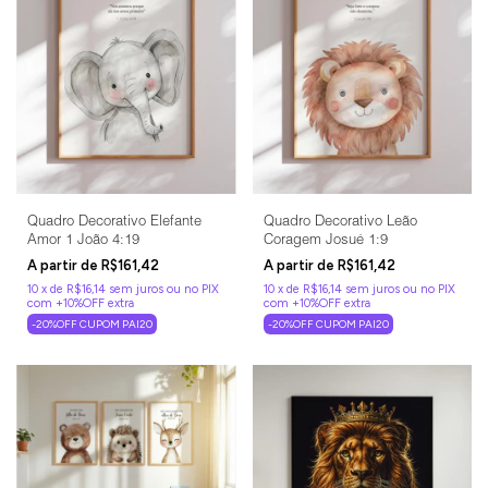
Quadro Decorativo Elefante
Quadro Decorativo Leão
Amor 1 João 4:19
Coragem Josué 1:9
R$161,42
R$161,42
10
x
de
R$16,14
sem juros
10
x
de
R$16,14
sem juros
-20%OFF CUPOM PAI20
-20%OFF CUPOM PAI20