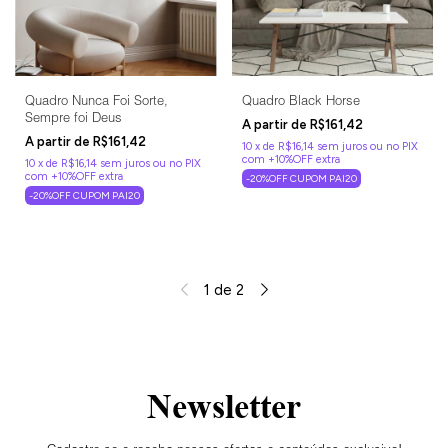
Quadro Nunca Foi Sorte,
Quadro Black Horse
Sempre foi Deus
R$161,42
R$161,42
10
x
de
R$16,14
sem juros
10
x
de
R$16,14
sem juros
-20%OFF CUPOM PAI20
-20%OFF CUPOM PAI20
1
de
2
Newsletter