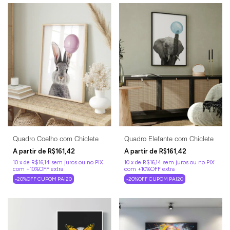
Quadro Coelho com Chiclete
Quadro Elefante com Chiclete
R$161,42
R$161,42
10
x
de
R$16,14
sem juros
10
x
de
R$16,14
sem juros
-20%OFF CUPOM PAI20
-20%OFF CUPOM PAI20