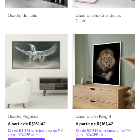
Quadro de Leão
Quadro Leão Cruz Jesus
Cristo
Quadro Pegasus
Quadro Lion King II
R$161,42
R$161,42
10
x
de
R$16,14
sem juros
10
x
de
R$16,14
sem juros