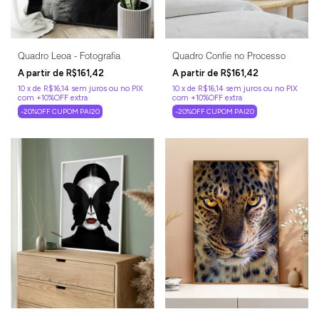
Quadro Leoa - Fotografia
Quadro Confie no Processo
R$161,42
R$161,42
10
x
de
R$16,14
sem juros
10
x
de
R$16,14
sem juros
-20%OFF CUPOM PAI20
-20%OFF CUPOM PAI20