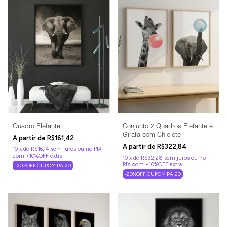
Quadro Elefante
Conjunto 2 Quadros Elefante e
Girafa com Chiclete
R$161,42
R$322,84
10
x
de
R$16,14
sem juros
10
x
de
R$32,28
sem juros
-20%OFF CUPOM PAI20
-20%OFF CUPOM PAI20