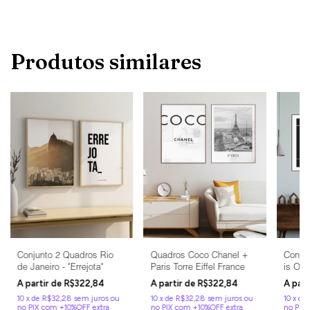
Produtos similares
Conjunto 2 Quadros Rio
Quadros Coco Chanel +
Conjun
de Janeiro - "Errejota"
Paris Torre Eiffel France
is Our
Coraç
R$322,84
R$322,84
10
x
de
R$32,28
sem juros
10
x
de
R$32,28
sem juros
10
x
de