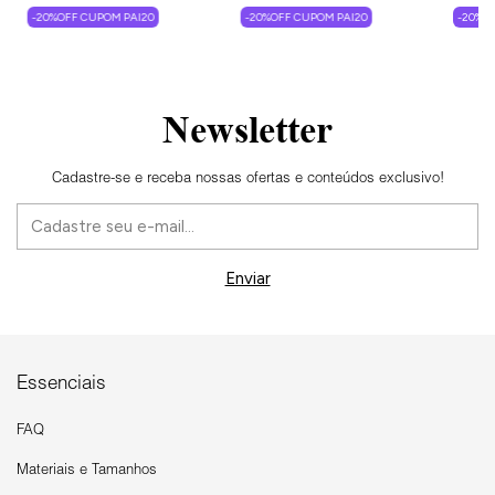
-20%OFF CUPOM PAI20
-20%OFF CUPOM PAI20
-20%O
Newsletter
Cadastre-se e receba nossas ofertas e conteúdos exclusivo!
Essenciais
FAQ
Materiais e Tamanhos