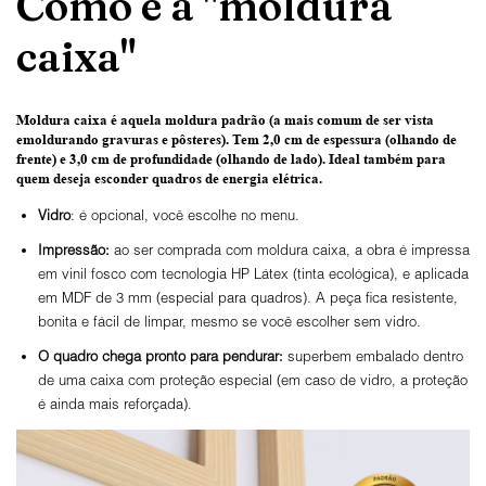
Como é a "moldura
caixa"
Moldura caixa é aquela moldura padrão
(a mais comum de ser vista
emoldurando gravuras e pôsteres).
Tem 2,0 cm de espessura
(olhando de
frente) e
3,0 cm de profundidade
(olhando de lado). Ideal também para
quem deseja esconder quadros de energia elétrica.
Vidro
: é opcional, você escolhe no menu.
Impressão:
ao ser comprada com moldura caixa, a obra é impressa
em vinil fosco com tecnologia HP Látex (tinta ecológica), e aplicada
em MDF de 3 mm (especial para quadros). A peça fica resistente,
bonita e fácil de limpar, mesmo se você escolher sem vidro.
O
quadro chega pronto para pendurar:
superbem embalado dentro
de uma caixa com proteção especial (em caso de vidro, a proteção
é ainda mais reforçada).