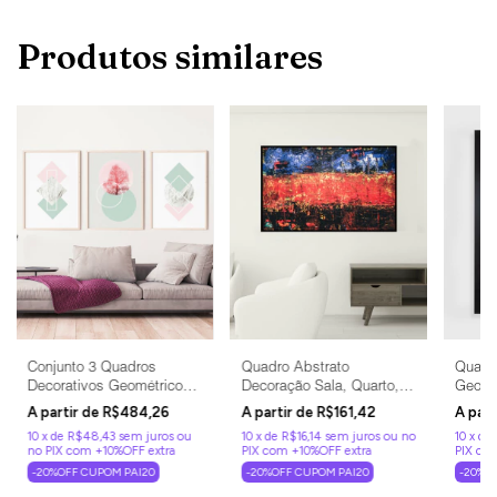
Produtos similares
Conjunto 3 Quadros
Quadro Abstrato
Quadr
Decorativos Geométricos
Decoração Sala, Quarto,
Geomé
Clean
Escritório, Consultório
Pretos
R$484,26
R$161,42
10
x
de
R$48,43
sem juros
10
x
de
R$16,14
sem juros
10
x
de
-20%OFF CUPOM PAI20
-20%OFF CUPOM PAI20
-20%O