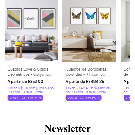
Quadros Love & Colors
Quadros de Borboletas
Conju
Geométricos - Conjunto
Coloridas - Kit com 3
de Le
com 3
Quadros Decorativos
R$63,00
R$484,26
10
x
de
R$6,30
sem juros
10
x
de
R$48,43
sem juros
10
x
de
-20%OFF CUPOM PAI20
-20%OFF CUPOM PAI20
-20%O
Newsletter