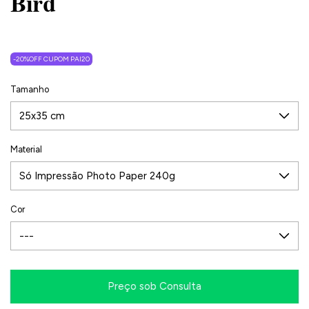
Bird
-20%OFF CUPOM PAI20
Tamanho
Material
Cor