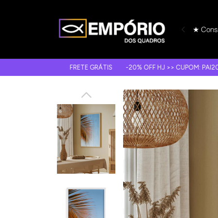
★ Consu
FRETE GRÁTIS
-20% OFF HJ >> CUPOM: PAI20
10X S/ J