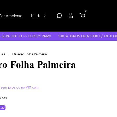
0
Por Ambiente
Kit de Quadros
Depoimentos
 >> CUPOM: PAI20
10X S/ JUROS OU NO PIX C/ +10% OFF EXTRA
Azul
.
Quadro Folha Palmeira
o Folha Palmeira
sem juros
alhes
I20