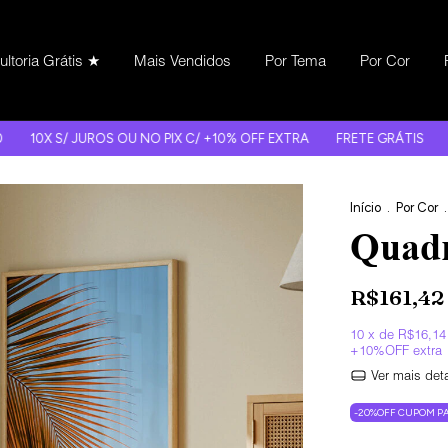
ltoria Grátis ★
Mais Vendidos
Por Tema
Por Cor
UROS OU NO PIX C/ +10% OFF EXTRA
FRETE GRÁTIS
-20% OFF HJ
Início
.
Por Cor
.
Quadr
R$161,42
10
x de
R$16,14
Ver mais det
-20%OFF CUPOM PA