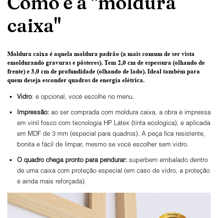
Como é a "moldura
caixa"
Moldura caixa é aquela moldura padrão
(a mais comum de ser vista
emoldurando gravuras e pôsteres).
Tem 2,0 cm de espessura
(olhando de
frente) e
3,0 cm de profundidade
(olhando de lado). Ideal também para
quem deseja esconder quadros de energia elétrica.
Vidro
: é opcional, você escolhe no menu.
Impressão:
ao ser comprada com moldura caixa, a obra é impressa
em vinil fosco com tecnologia HP Látex (tinta ecológica), e aplicada
em MDF de 3 mm (especial para quadros). A peça fica resistente,
bonita e fácil de limpar, mesmo se você escolher sem vidro.
O
quadro chega pronto para pendurar:
superbem embalado dentro
de uma caixa com proteção especial (em caso de vidro, a proteção
é ainda mais reforçada).