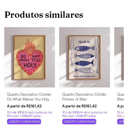
Produtos similares
Quadro Decorativo Cristão
Quadro Decorativo Cristão
Quadro
Do What Makes You Holy
Fishers of Men
Bless
R$161,42
R$161,42
10
x
de
R$16,14
sem juros
10
x
de
R$16,14
sem juros
10
x
de
-20%OFF CUPOM PAI20
-20%OFF CUPOM PAI20
-20%O