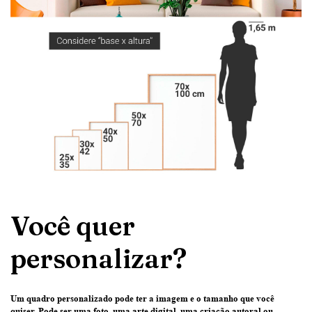
Você quer
personalizar?
Um quadro personalizado pode ter
a imagem e o tamanho que você
quiser
. Pode ser uma
foto
, uma
arte digital
, uma
criação
autoral ou