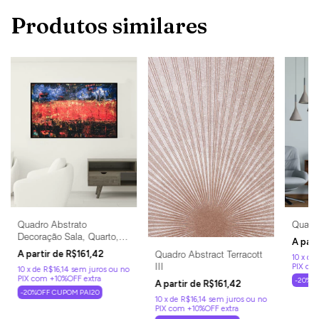
Produtos similares
Quadro Abstrato
Quadr
Decoração Sala, Quarto,
Escritório, Consultório
Quadro Abstract Terracott
R$161,42
10
x
de
III
10
x
de
R$16,14
sem juros
-20%O
R$161,42
-20%OFF CUPOM PAI20
10
x
de
R$16,14
sem juros