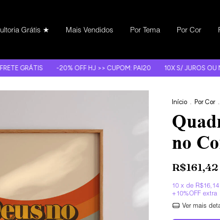
ltoria Grátis ★
Mais Vendidos
Por Tema
Por Cor
S
-20% OFF HJ >> CUPOM: PAI20
10X S/ JUROS OU NO PIX C/ +1
Início
.
Por Cor
.
Quadr
no Co
R$161,42
10
x de
R$16,14
Ver mais det