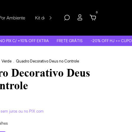
0
Por Ambiente
Kit de Quadros
Depoimentos
0% OFF EXTRA
FRETE GRÁTIS
-20% OFF HJ >> CUPOM: PAI20
Verde
.
Quadro Decorativo Deus no Controle
o Decorativo Deus
ntrole
sem juros
alhes