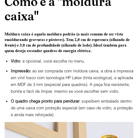
Como é a "moldura
caixa"
Moldura caixa é aquela moldura padrão
(a mais comum de ser vista
emoldurando gravuras e pôsteres).
Tem 2,0 cm de espessura
(olhando de
frente) e
3,0 cm de profundidade
(olhando de lado). Ideal também para
quem deseja esconder quadros de energia elétrica.
Vidro
: é opcional, você escolhe no menu.
Impressão:
ao ser comprada com moldura caixa, a obra é impressa
em vinil fosco com tecnologia HP Látex (tinta ecológica), e aplicada
em MDF de 3 mm (especial para quadros). A peça fica resistente,
bonita e fácil de limpar, mesmo se você escolher sem vidro.
O
quadro chega pronto para pendurar:
superbem embalado dentro
de uma caixa com proteção especial (em caso de vidro, a proteção
é ainda mais reforçada).