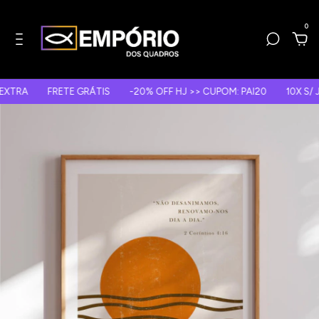
0
FRETE GRÁTIS
-20% OFF HJ >> CUPOM: PAI20
10X S/ JUROS 