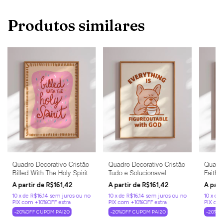
Produtos similares
Quadro Decorativo Cristão
Quadro Decorativo Cristão
Quadro
Billed With The Holy Spirit
Tudo é Solucionável
Faith 
R$161,42
R$161,42
10
x
de
R$16,14
sem juros
10
x
de
R$16,14
sem juros
10
x
de
-20%OFF CUPOM PAI20
-20%OFF CUPOM PAI20
-20%O