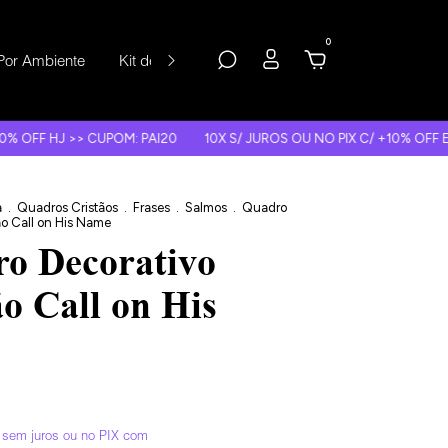
0
Por Ambiente
Kit de Quadros
Depoimentos
 CUPOM: PAI20
10X S/ JUROS OU NO PIX C/ +10% OFF EXTRA
FRE
a
.
Quadros Cristãos
.
Frases
.
Salmos
.
Quadro
ão Call on His Name
o Decorativo
ão Call on His
sem juros