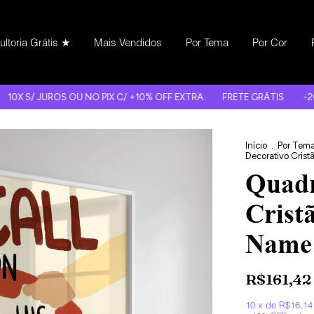
ltoria Grátis ★
Mais Vendidos
Por Tema
Por Cor
OS OU NO PIX C/ +10% OFF EXTRA
FRETE GRÁTIS
-20% OFF HJ >>
Início
.
Por Tem
Decorativo Crist
Quadr
Crist
Name
R$161,42
10
x de
R$16,14