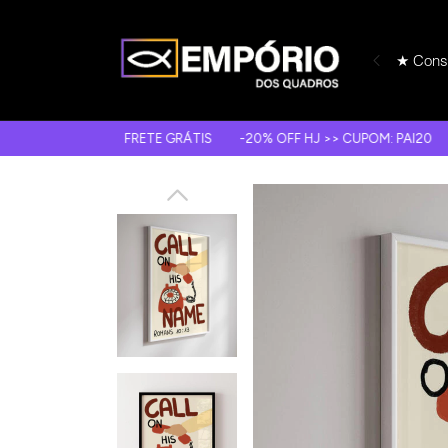
★ Consu
FRETE GRÁTIS
-20% OFF HJ >> CUPOM: PAI20
10X S/ JUR