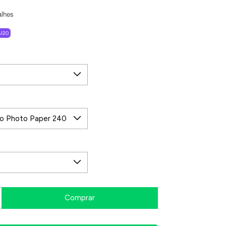
alhes
I20