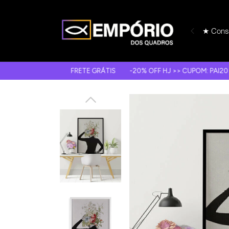
★ Consu
FRETE GRÁTIS
-20% OFF HJ >> CUPOM: PAI20
10X S/ J