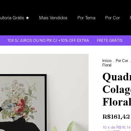
ltoria Grátis ★
Mais Vendidos
Por Tema
Por Cor
UROS OU NO PIX C/ +10% OFF EXTRA
FRETE GRÁTIS
-20% OFF HJ 
Início
.
Por Cor
.
Floral
Quadr
Colag
Flora
R$161,42
10
x de
R$16,14