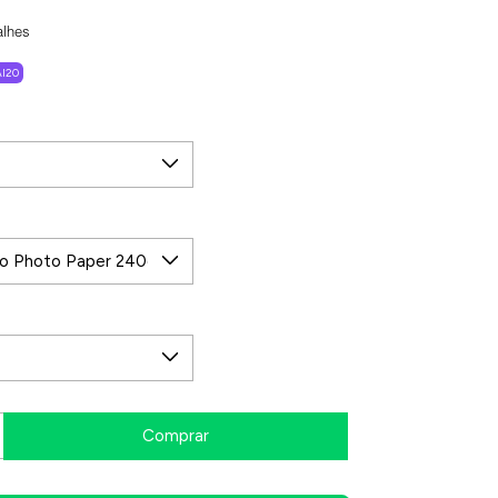
alhes
I20