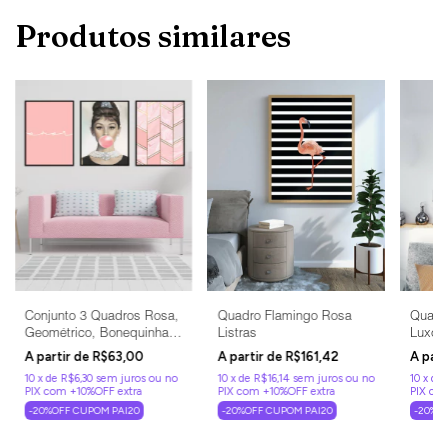
Produtos similares
Conjunto 3 Quadros Rosa,
Quadro Flamingo Rosa
Quadr
Geométrico, Bonequinha
Listras
Luxo 
de Luxo
Chicle
R$63,00
R$161,42
10
x
de
R$6,30
sem juros
10
x
de
R$16,14
sem juros
10
x
de
-20%OFF CUPOM PAI20
-20%OFF CUPOM PAI20
-20%O