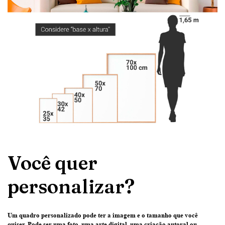
Você quer
personalizar?
Um quadro personalizado pode ter
a imagem e o tamanho que você
quiser
. Pode ser uma
foto
, uma
arte digital
, uma
criação
autoral ou