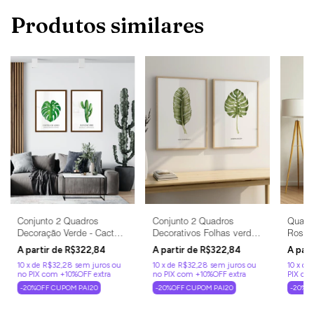
Produtos similares
Conjunto 2 Quadros
Conjunto 2 Quadros
Quadro
Decoração Verde - Cacto
Decorativos Folhas verdes
Rosto
+ Costela de Adão
(C/ Nome Científico)
R$322,84
R$322,84
10
x
de
R$32,28
sem juros
10
x
de
R$32,28
sem juros
10
x
de
-20%OFF CUPOM PAI20
-20%OFF CUPOM PAI20
-20%O