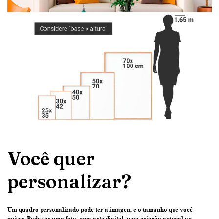
Você quer
personalizar?
Um quadro personalizado pode ter
a imagem e o tamanho que você
quiser
. Pode ser uma
foto
, uma
arte digital
, uma
criação
autoral ou